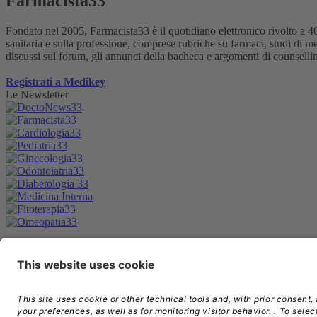
Farmacista33
Fondato nel 2005, Farmacista33 è il quotidiano elettronico rivolto a 40
sanitaria e sulla professione, comprese rubriche su farmaci, studi di mer
discussi sul forum, gli annunci della bacheca e argomenti di counselling p
Registrati a Medikey
Le Newsletter
note legali
privacy
contatti
© Copyright
2026
. All Rights Reserved - E
Responsabile della Protezione dei Dati:
dpo@edraspa.it