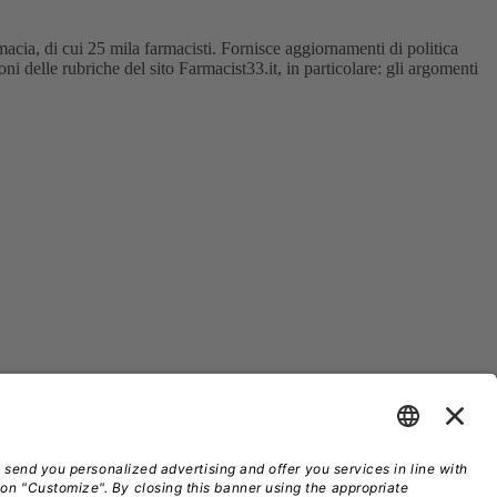
acia, di cui 25 mila farmacisti. Fornisce aggiornamenti di politica
oni delle rubriche del sito Farmacist33.it, in particolare: gli argomenti