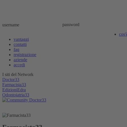
password
username
cos'
vantaggi
contatti
faq
registrazione
aziende
accedi
I siti del Network
Doctor33
Farmacista33
EdizioniEdra
Odontoiatria33