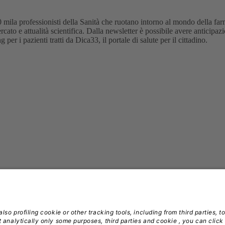
 mila professionisti della Sanità che ruotano intorno al mondo della farm
cato e attualità scientifica. Dalla newsletter è possibile avere anticipazi
er i pazienti tratti da Dica33, il portale di salute per il cittadino.
dra Media S.r.l. - C.F./P IVA 14392280963